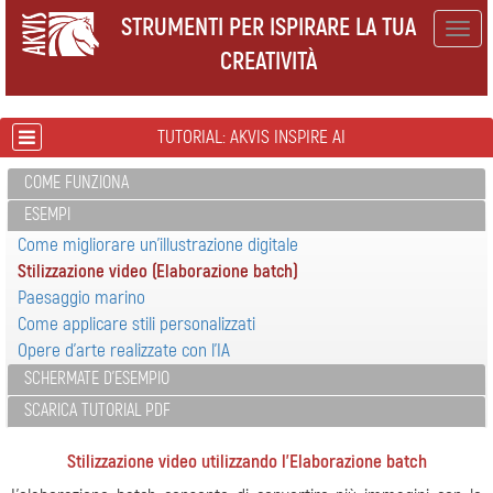
STRUMENTI PER ISPIRARE LA TUA
Togg
CREATIVITÀ
navig
TUTORIAL: AKVIS INSPIRE AI
COME FUNZIONA
ESEMPI
Come migliorare un'illustrazione digitale
Stilizzazione video (Elaborazione batch)
Paesaggio marino
Come applicare stili personalizzati
Opere d'arte realizzate con l'IA
SCHERMATE D'ESEMPIO
SCARICA TUTORIAL PDF
Stilizzazione video utilizzando l'Elaborazione batch