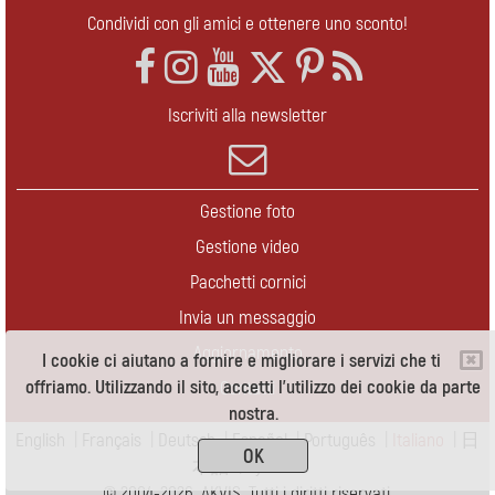
Condividi con gli amici e ottenere uno sconto!
Iscriviti alla newsletter
Gestione foto
Gestione video
Pacchetti cornici
Invia un messaggio
Aggiornamento
I cookie ci aiutano a fornire e migliorare i servizi che ti
offriamo. Utilizzando il sito, accetti l'utilizzo dei cookie da parte
Contatti
nostra.
English
|
Français
|
Deutsch
|
Español
|
Português
|
Italiano
|
日
OK
本語
|
Pусский
© 2004-2026 AKVIS. Tutti i diritti riservati.