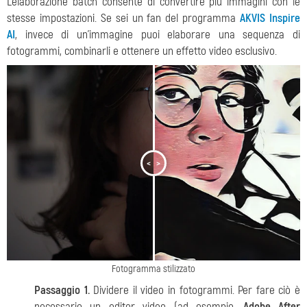
L'elaborazione batch consente di convertire più immagini con le
stesse impostazioni. Se sei un fan del programma
AKVIS Inspire
AI
, invece di un'immagine puoi elaborare una sequenza di
fotogrammi, combinarli e ottenere un effetto video esclusivo.
<
>
Fotogramma stilizzato
Passaggio 1.
Dividere il video in fotogrammi. Per fare ciò è
necessario un editor video (ad esempio,
Adobe After