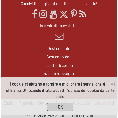
Condividi con gli amici e ottenere uno sconto!
Iscriviti alla newsletter
Gestione foto
Gestione video
Pacchetti cornici
Invia un messaggio
Aggiornamento
I cookie ci aiutano a fornire e migliorare i servizi che ti
offriamo. Utilizzando il sito, accetti l'utilizzo dei cookie da parte
Contatti
nostra.
English
|
Français
|
Deutsch
|
Español
|
Português
|
Italiano
|
日
OK
本語
|
Pусский
© 2004-2026 AKVIS. Tutti i diritti riservati.