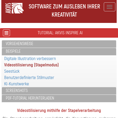
SOFTWARE ZUM AUSLEBEN IHRER
Togg
KREATIVITÄT
navig
TUTORIAL: AKVIS INSPIRE AI
VORGEHENSWEISE
BEISPIELE
Digitale Illustration verbessern
Videostilisierung (Stapelmodus)
Seestück
Benutzerdefinierte Stilmuster
KI-Kunstwerke
SCREENSHOTS
PDF-TUTORIAL HERUNTERLADEN
Videostilisierung mithilfe der Stapelverarbeitung