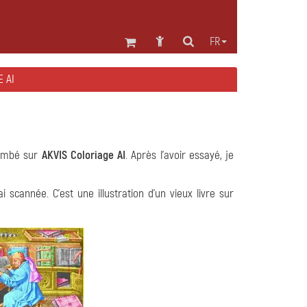
FR
E AI
 tombé sur
AKVIS Coloriage AI
. Après l'avoir essayé, je
 scannée. C'est une illustration d'un vieux livre sur