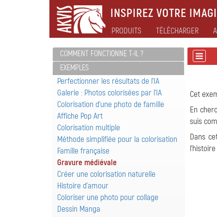
INSPIREZ VOTRE IMAGI
PRODUITS
TÉLÉCHARGER
A
COMMENT FONCTIONNE T-IL ?
EXEMPLES
Perfectionner les résultats de l'IA
Galerie : Photos colorisées par l'IA
Cet exem
Colorisation d'une photo de famille
En cherc
Affiche Pop Art
suis com
Colorisation multiple
Dans cet
Méthode simplifiée pour la colorisation
l'histoi
Famille française
Gravure médiévale
Créer une colorisation naturelle
Histoire d'amour
Coloriser une photo pour collage
Dessin Manga