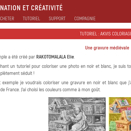
NATION ET CRÉATIVITÉ
CHETER
TUTORIEL
SUPPORT
COMPAGNIE
TUTORIEL : AKVIS COLORIAG
Une gravure médiévale
ple a été créé par
RAKOTOMALALA Elie
.
hant un tutoriel pour coloriser une photo en noir et blanc, je suis
plètement séduit !
 exemple je voudrais coloriser une gravure en noir et blanc que j'ai
re de France. J'ai choisi les couleurs comme à mon goût.