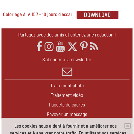
Coloriage AI v. 15.7 - 10 jours d'essai
Partagez avec des amis et obtenez une réduction !
S'abonner à la newsletter
Traitement photo
Traitement vidéo
Paquets de cadres
Envoyer un message
Mise à jour
Les cookies nous aident à fournir et à améliorer nos
services et à analyser notre trafic. En utilisant nos services,
Nous contacter