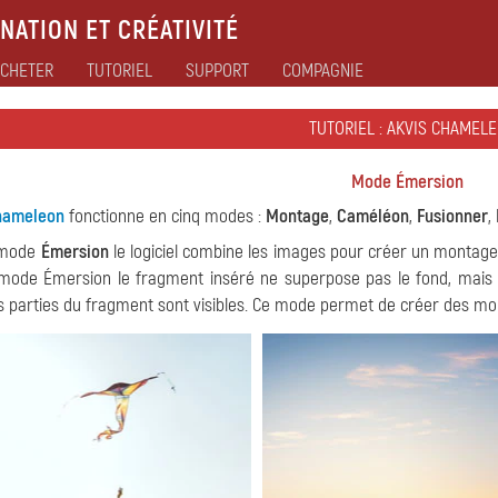
NATION ET CRÉATIVITÉ
CHETER
TUTORIEL
SUPPORT
COMPAGNIE
TUTORIEL : AKVIS CHAMEL
Mode Émersion
hameleon
fonctionne en cinq modes :
Montage
,
Caméléon
,
Fusionner
,
 mode
Émersion
le logiciel combine les images pour créer un montage
mode Émersion le fragment inséré ne superpose pas le fond, mais s
s parties du fragment sont visibles. Ce mode permet de créer des mont