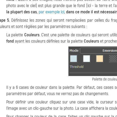
photo avec le ciel) est plus grande que le fond (ici - la terre et l'
la plupart des cas
,
par exemple ici
,
dans ce mode il est nécessair
ape 5.
Définissez les zones qui seront remplacées par celles du fra
uleurs et sont réglées par les paramètres suivants :
La palette
Couleurs
. C'est une palette de couleurs qui seront util
fond
ayant les couleurs définies sur la palette
Couleurs
et proches
Palette de coule
Il y a 6 cases de couleur dans la palette. Par défaut, ces cases
paramètres par défaut, vous ne verrez pas de changements.
Pour définir une couleur cliquez sur une case vide, le curseur
l'image avec un clic-gauche sur la photo. La case affichera la coul
Pour changer la couleur de la case, faites un clic gauche sur la 