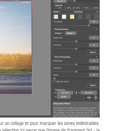
r un collage et pour marquer les zones indésirables.
élection ici parce que l'image de fragment (ici - la