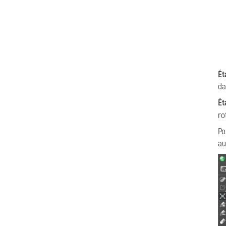
Ét
da
Ét
ro
Po
au