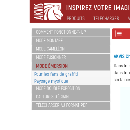
INSPIREZ VOTRE IMAGI
PRODUITS
TÉLÉCHARGER
A
COMMENT FONCTIONNE-T-IL ?
MODE MONTAGE
MODE CAMÉLÉON
AKVIS C
MODE FUSIONNER
Dans le
MODE ÉMERSION
dans le 
Pour les fans de graffiti
certaine
Paysage mystique
MODE DOUBLE EXPOSITION
CAPTURES D'ÉCRAN
TÉLÉCHARGER AU FORMAT PDF