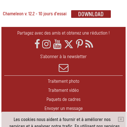
Chameleon v. 12.2 - 10 jours d'essai
Partagez avec des amis et obtenez une réduction !
S'abonner à la newsletter
Traitement photo
Traitement vidéo
Paquets de cadres
Envoyer un message
Mise à jour
Les cookies nous aident à fournir et à améliorer nos
services et à analyser notre trafic. En utilisant nos services,
Nous contacter