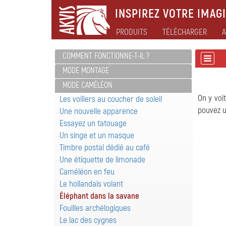
INSPIREZ VOTRE IMAGI
PRODUITS
TÉLÉCHARGER
A
COMMENT FONCTIONNE-T-IL ?
MODE MONTAGE
MODE CAMÉLÉON
On y voi
Les voiliers au coucher de soleil
pouvez u
Une nouvelle apparence
Essayez un tatouage
Un singe et un masque
Timbre postal dédié au café
Une étiquette de limonade
Caméléon en feu
Le hollandais volant
Éléphant dans la savane
Fouilles archélogiques
Le lac des cygnes