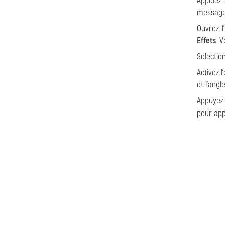
Appelez
messag
Ouvrez 
Effets
. 
Sélectio
Activez l
et l'ang
Appuyez 
pour appl