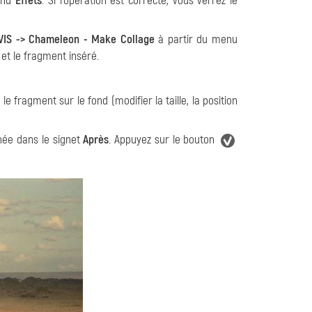
enu
Effets
. Si l'opération est correcte, vous verrez le
VIS -> Chameleon - Make Collage
à partir du menu
et le fragment inséré.
le fragment sur le fond (modifier la taille, la position
chée dans le signet
Après
. Appuyez sur le bouton