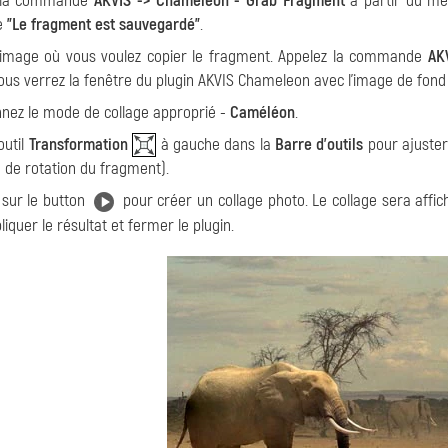
 la commande
AKVIS -> Chameleon - Grab Fragment
à partir du m
e
"Le fragment est sauvegardé"
.
l'image où vous voulez copier le fragment. Appelez la commande
AK
Vous verrez la fenêtre du plugin AKVIS Chameleon avec l'image de fond 
nnez le mode de collage approprié -
Caméléon
.
'outil
Transformation
à gauche dans la
Barre d'outils
pour ajuster 
le de rotation du fragment).
sur le button
pour créer un collage photo. Le collage sera affi
iquer le résultat et fermer le plugin.