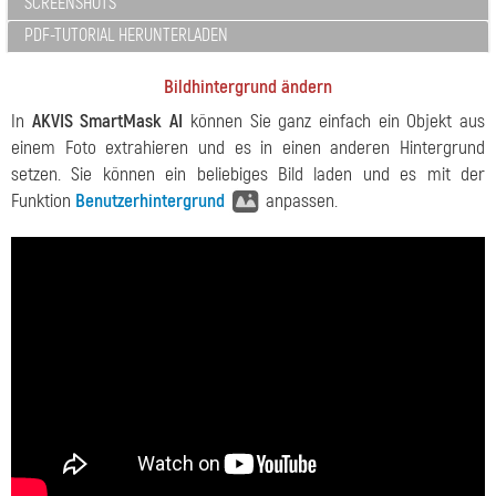
SCREENSHOTS
PDF-TUTORIAL HERUNTERLADEN
Bildhintergrund ändern
In
AKVIS SmartMask AI
können Sie ganz einfach ein Objekt aus
einem Foto extrahieren und es in einen anderen Hintergrund
setzen. Sie können ein beliebiges Bild laden und es mit der
Funktion
Benutzerhintergrund
anpassen.