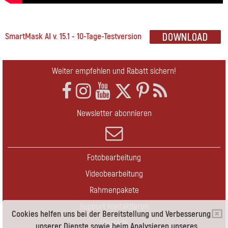
SmartMask AI v. 15.1 - 10-Tage-Testversion
Weiter empfehlen und Rabatt sichern!
Newsletter abonnieren
Fotobearbeitung
Videobearbeitung
Rahmenpakete
Support kontaktieren
Cookies helfen uns bei der Bereitstellung und Verbesserung
Upgrade
unserer Dienste sowie beim Analysieren unseres