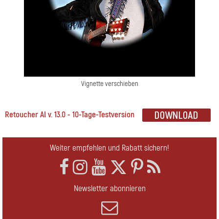
Vignette verschieben
Retoucher AI v. 13.0 - 10-Tage-Testversion
Weiter empfehlen und Rabatt sichern!
Newsletter abonnieren