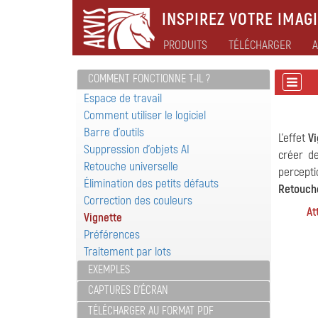
INSPIREZ VOTRE IMAGI
PRODUITS
TÉLÉCHARGER
A
COMMENT FONCTIONNE T-IL ?
Espace de travail
Comment utiliser le logiciel
Barre d'outils
L'effet
Vi
Suppression d'objets AI
créer d
Retouche universelle
percepti
Élimination des petits défauts
Retouche
Correction des couleurs
At
Vignette
Préférences
Traitement par lots
EXEMPLES
CAPTURES D'ÉCRAN
TÉLÉCHARGER AU FORMAT PDF