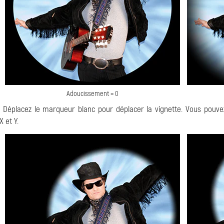
Adoucissement = 0
. Déplacez le marqueur blanc pour déplacer la vignette. Vous pouve
 et Y.