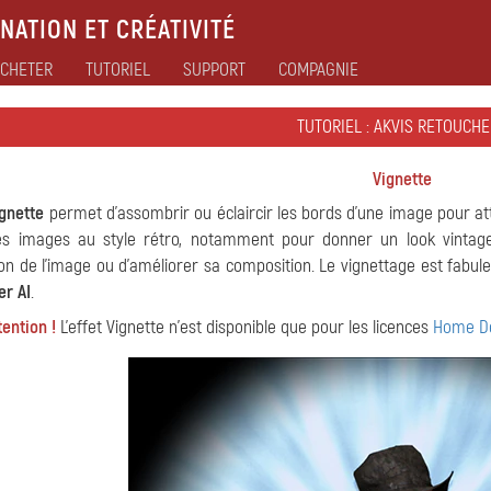
NATION ET CRÉATIVITÉ
CHETER
TUTORIEL
SUPPORT
COMPAGNIE
TUTORIEL : AKVIS RETOUCHE
Vignette
gnette
permet d'assombrir ou éclaircir les bords d'une image pour attire
es images au style rétro, notamment pour donner un look vintage 
on de l'image ou d'améliorer sa composition. Le vignettage est fabul
r AI
.
tention !
L'effet Vignette n'est disponible que pour les licences
Home De