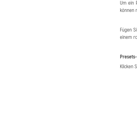
Um ein P
können n
Fügen Si
einem r
Presets-
Klicken 