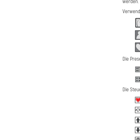
werden.
Verwende
Die Pres
Die Steu