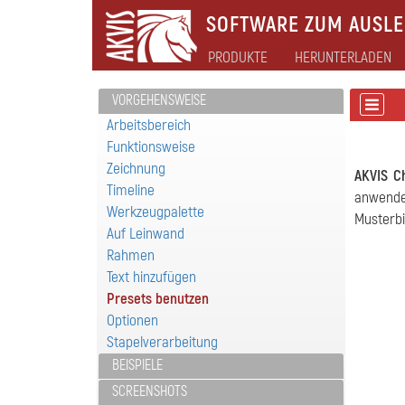
SOFTWARE ZUM AUSLEB
PRODUKTE
HERUNTERLADEN
VORGEHENSWEISE
Arbeitsbereich
Funktionsweise
Zeichnung
AKVIS C
Timeline
anwende
Werkzeugpalette
Musterbi
Auf Leinwand
Rahmen
Text hinzufügen
Presets benutzen
Optionen
Stapelverarbeitung
BEISPIELE
SCREENSHOTS