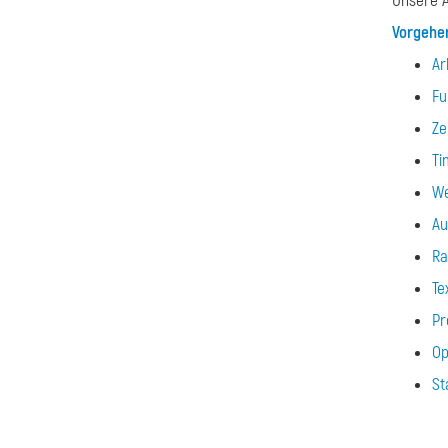
Unsere A
Vorgehe
Ar
Fu
Ze
Ti
We
Au
R
Te
Pr
Op
St