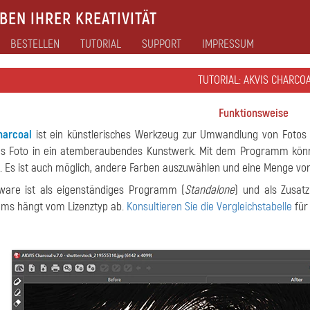
EN IHRER KREATIVITÄT
BESTELLEN
TUTORIAL
SUPPORT
IMPRESSUM
TUTORIAL: AKVIS CHARCO
Funktionsweise
harcoal
ist ein künstlerisches Werkzeug zur Umwandlung von Fotos 
ges Foto in ein atemberaubendes Kunstwerk. Mit dem Programm kön
n. Es ist auch möglich, andere Farben auszuwählen und eine Menge von Ef
tware ist als eigenständiges Programm (
Standalone
) und als Zusa
ms hängt vom Lizenztyp ab.
Konsultieren Sie die Vergleichstabelle
für 