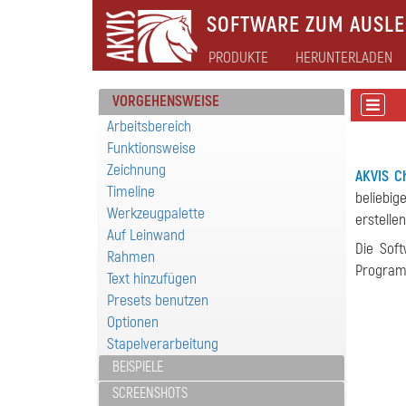
SOFTWARE ZUM AUSLEB
PRODUKTE
HERUNTERLADEN
VORGEHENSWEISE
Arbeitsbereich
Funktionsweise
Zeichnung
AKVIS C
Timeline
beliebi
Werkzeugpalette
erstelle
Auf Leinwand
Die Sof
Rahmen
Program
Text hinzufügen
Presets benutzen
Optionen
Stapelverarbeitung
BEISPIELE
SCREENSHOTS