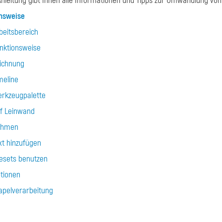
nleitung gibt Ihnen alle Informationen und Tipps zur Umwandlung von
nsweise
beitsbereich
nktionsweise
ichnung
meline
rkzeugpalette
f Leinwand
ahmen
xt hinzufügen
esets benutzen
tionen
apelverarbeitung