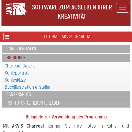
SOFTWARE ZUM AUSLEBEN IHRER
Togg
KREATIVITÄT
navig
TUTORIAL: AKVIS CHARCOAL
VORGEHENSWEISE
BEISPIELE
Charcoal Galerie
Kohleporträt
Kohleskizze
Buchillustration erstellen
SCREENSHOTS
PDF-TUTORIAL HERUNTERLADEN
Beispiele zur Verwendung des Programms
Mit
AKVIS Charcoal
können Sie Ihre Fotos in Kohle- und