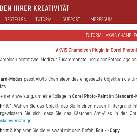
EN IHRER KREATIVITÄT
BESTELLEN
TUTORIAL
SUPPORT
IMPRESSUM
TUTORIAL: AKVIS CHAMELE
AKVIS Chameleon Plugin in Corel Photo
hameleon
bietet zwei Modi zur Zusammenstellung einer Fotocollage an
dard-Modus
passt AKVIS Chameleon das eingesetzte Objekt an die Um
kts.
ie der Anweisung, um eine Collage in
Corel Photo-Paint
im
Standard-
hritt 1.
Wählen Sie das Objekt, das Sie in einen neuen Hintergrund 
rgewissern Sie sich, dass Sie das Kästchen
Anti-Alias
in der Opti
skenwerkzeuge
.
hritt 2.
Kopieren Sie die Auswahl mit dem Befehl
Edit -> Copy
.