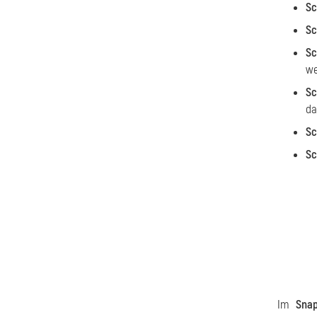
Sc
Sc
Sc
we
Sc
da
Sc
Sc
Im
Sna