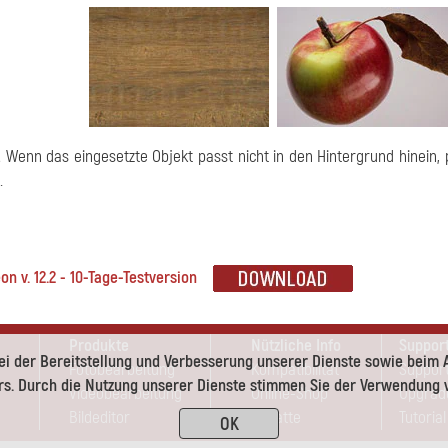
!
Wenn das eingesetzte Objekt passt nicht in den Hintergrund hinein,
.
n v. 12.2 - 10-Tage-Testversion
Produkte
Nützliche Info
Suppor
ei der Bereitstellung und Verbesserung unserer Dienste sowie beim 
Fotobearbeitung
Kompatibilität
Support
s. Durch die Nutzung unserer Dienste stimmen Sie der Verwendung v
Videobearbeitung
Online-Shop
Upgrad
Bildeditor
Rabatte
Tutorial
OK