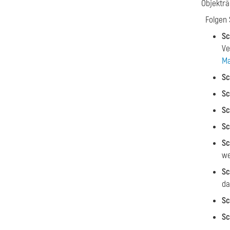
Objekträ
Folgen S
Sc
Ve
Ma
Sc
Sc
Sc
Sc
Sc
we
Sc
da
Sc
Sc