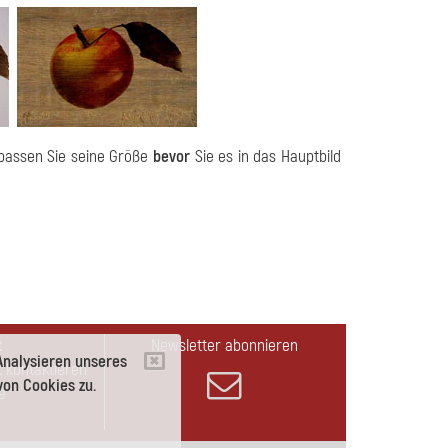
 passen Sie seine Größe
bevor
Sie es in das Hauptbild
t
Newsletter abonnieren
Analysieren unseres
 kontaktieren
on Cookies zu.
e