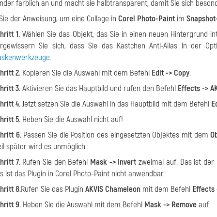
nder farblich an und macht sie halbtransparent, damit Sie sich besonde
ie der Anweisung, um eine Collage in
Corel Photo-Paint
im
Snapshot
hritt 1.
Wählen Sie das Objekt, das Sie in einen neuen Hintergrund 
rgewissern Sie sich, dass Sie das Kästchen
Anti-Alias
in der Opti
skenwerkzeuge
.
hritt 2.
Kopieren Sie die Auswahl mit dem Befehl
Edit -> Copy
.
hritt 3.
Aktivieren Sie das Hauptbild und rufen den Befehl
Effects -> 
hritt 4.
Jetzt setzen Sie die Auswahl in das Hauptbild mit dem Befehl
E
hritt 5.
Heben Sie die Auswahl nicht auf!
hritt 6.
Passen Sie die Position des eingesetzten Objektes mit dem
Ob
il später wird es unmöglich.
hritt 7.
Rufen Sie den Befehl
Mask -> Invert
zweimal auf. Das ist der
s ist das Plugin in Corel Photo-Paint nicht anwendbar.
hritt 8.
Rufen Sie das Plugin
AKVIS Chameleon
mit dem Befehl
Effects
hritt 9.
Heben Sie die Auswahl mit dem Befehl
Mask -> Remove
auf.