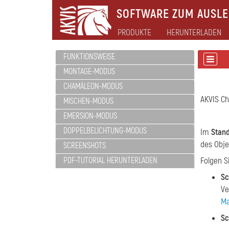
SOFTWARE ZUM AUSLEB
PRODUKTE
HERUNTERLADEN
FUNKTIONSWEISE
MONTAGE-MODUS
CHAMÄLEON-MODUS
AKVIS C
MISCHEN-MODUS
EMERSION-MODUS
DOPPELBELICHTUNG-MODUS
Im
Stan
des Obje
SCREENSHOTS
PDF-TUTORIAL HERUNTERLADEN
Folgen S
Sc
Ve
Ma
Sc