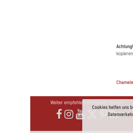
Achtung
kopieren
Chameleo
Weiter empfehlen und Rabatt sichern!
Cookies helfen uns b
Datenverkehr