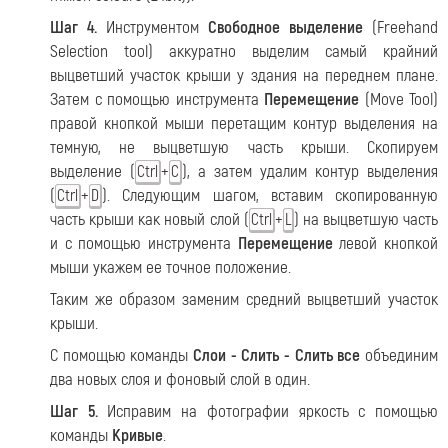
Шаг 4.
Инструментом
Свободное выделение
(Freehand
Selection tool) аккуратно выделим самый крайний
выцветший участок крыши у здания на переднем плане.
Затем с помощью инструмента
Перемещение
(Move Tool)
правой кнопкой мыши перетащим контур выделения на
темную, не выцветшую часть крыши. Скопируем
выделение (
+
), а затем удалим контур выделения
Ctrl
C
(
+
). Следующим шагом, вставим скопированную
Ctrl
D
часть крыши как новый слой (
+
) на выцветшую часть
Ctrl
L
и с помощью инструмента
Перемещение
левой кнопкой
мыши укажем ее точное положение.
Таким же образом заменим средний выцветший участок
крыши.
С помощью команды
Слои - Слить - Слить все
объединим
два новых слоя и фоновый слой в один.
Шаг 5.
Исправим на фотографии яркость с помощью
команды
Кривые
.