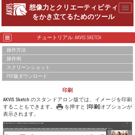
想像力とクリエーティビティ
Togg
をかき立てるためのツール
navig
チュートリアル: AKVIS SKETCH
操作方法
操作例
スクリーンショット
PDF版ダウンロード
印刷
AKVIS Sketch
のスタンドアロン版では、イメージを印刷
することもできます。
を押すと
[印刷]
オプションが
表示されます。