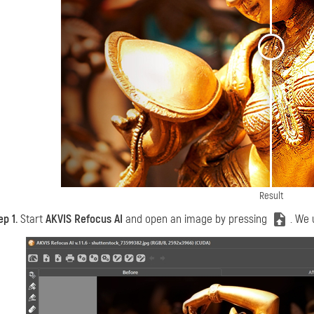
<
>
Result
ep 1.
Start
AKVIS Refocus AI
and open an image by pressing
. We