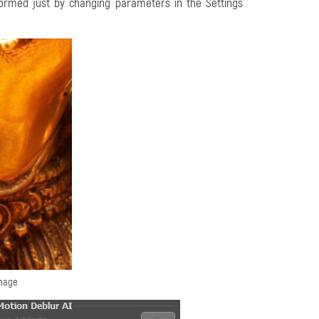
formed just by changing parameters in the Settings
Image