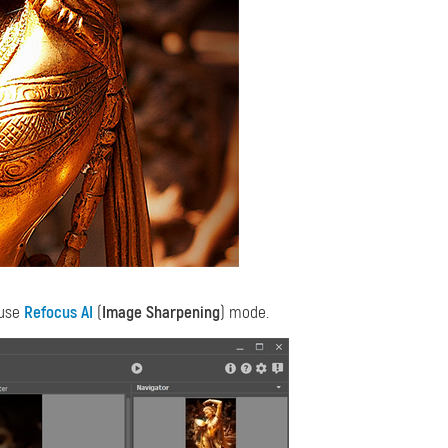
 use
Refocus AI
(
Image Sharpening
) mode.