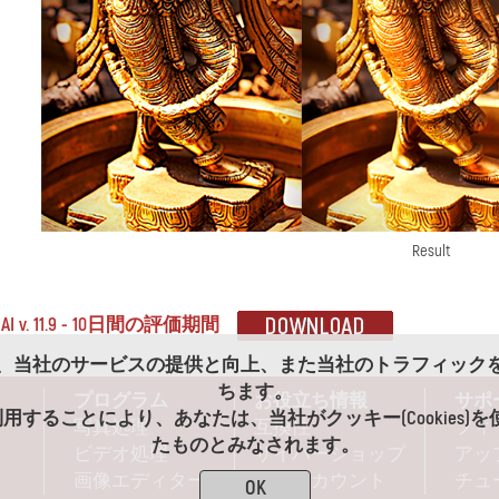
Result
s AI v. 11.9 - 10日間の評価期間
es)は、当社のサービスの提供と向上、また当社のトラフィッ
ちます。
プログラム
お役立ち情報
サポ
用することにより、あなたは、当社がクッキー(Cookies)
写真処理
互換性
フィ
たものとみなされます。
ビデオ処理
サイバーショップ
アッ
画像エディター
ディスカウント
チュ
OK