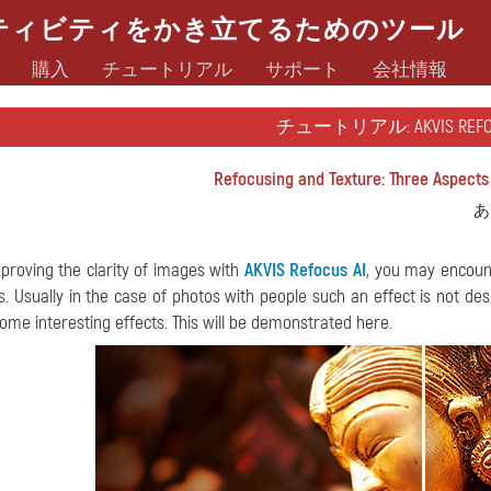
ティビティをかき立てるためのツール
購入
チュートリアル
サポート
会社情報
チュートリアル: AKVIS REFOC
Refocusing and Texture: Three Aspects
あ
roving the clarity of images with
AKVIS Refocus AI
, you may encount
s. Usually in the case of photos with people such an effect is not de
some interesting effects. This will be demonstrated here.