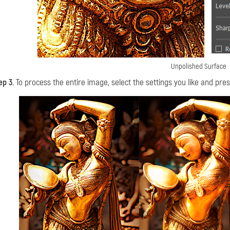
Unpolished Surface
ep 3.
To process the entire image, select the settings you like and pre