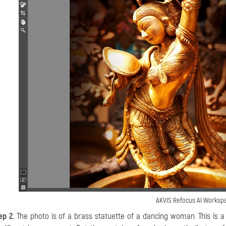
AKVIS Refocus AI Worksp
ep 2.
The photo is of a brass statuette of a dancing woman. This is a ve