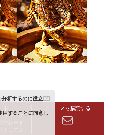
クを分析するのに役立
ート
ニュースを購読する
を使用することに同意し
ードバック
プグレード
ートリアル