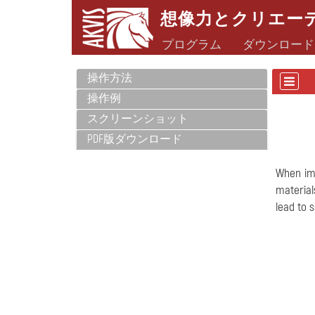
想像力とクリエー
プログラム
ダウンロード
操作方法
操作例
スクリーンショット
PDF版ダウンロード
When imp
material
lead to 