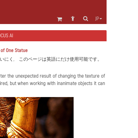
JP
US AI
 of One Statue
いにく, このページは英語にだけ使用可能です。
er the unexpected result of changing the texture of
sired, but when working with inanimate objects it can