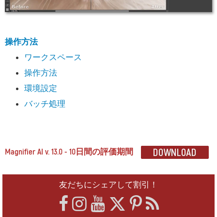
操作方法
ワークスペース
操作方法
環境設定
バッチ処理
Magnifier AI v. 13.0 - 10日間の評価期間
友だちにシェアして割引！