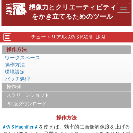
想像力とクリエーティビティ
Togg
をかき立てるためのツール
navig
チュートリアル: AKVIS MAGNIFIER AI
操作方法
ワークスペース
操作方法
環境設定
バッチ処理
操作例
スクリーンショット
PDF版ダウンロード
操作方法
AKVIS Magnifier AI
を使えば、効率的に画像解像度を上げる