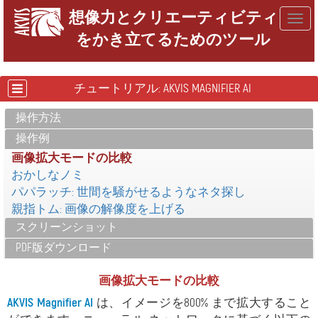
想像力とクリエーティビティ
Togg
をかき立てるためのツール
navig
チュートリアル: AKVIS MAGNIFIER AI
操作方法
操作例
画像拡大モードの比較
おかしなノミ
パパラッチ: 世間を騒がせるようなネタ探し
親指トム: 画像の解像度を上げる
スクリーンショット
PDF版ダウンロード
画像拡大モードの比較
AKVIS Magnifier AI
は、イメージを800% まで拡大すること