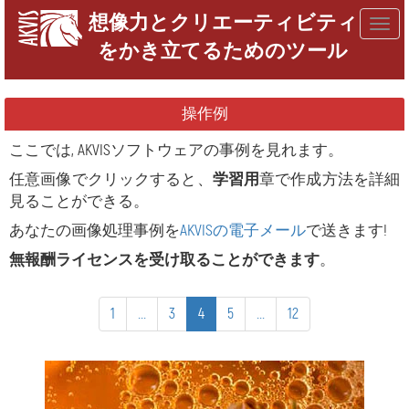
想像力とクリエーティビティ
Togg
をかき立てるためのツール
navig
操作例
ここでは, AKVISソフトウェアの事例を見れます。
任意画像でクリックすると、
学習用
章で作成方法を詳細
見ることができる。
あなたの画像処理事例を
AKVISの電子メール
で送きます!
無報酬ライセンスを受け取ることができます
。
1
...
3
4
5
...
12