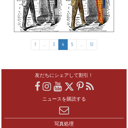
1
...
3
4
5
...
12
友だちにシェアして割引！
ニュースを購読する
写真処理