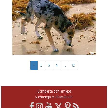
1
2
3
4
...
12
¡Comparta con amigos
y obtenga el descuento!