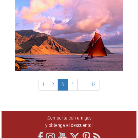
1
2
3
4
...
12
¡Comparta con amigos
y obtenga el descuento!