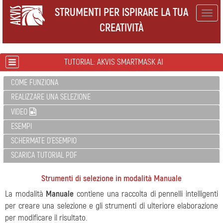
STRUMENTI PER ISPIRARE LA TUA
Togg
CREATIVITÀ
navig
TUTORIAL: AKVIS SMARTMASK AI
COME FUNZIONA
REALIZZARE UNA SELEZIONE
VIDEO
ESEMPI
SCHERMATE D'ESEMPIO
SCARICA TUTORIAL PDF
Strumenti di selezione in modalità Manuale
La modalità
Manuale
contiene una raccolta di pennelli intelligenti
per creare una selezione e gli strumenti di ulteriore elaborazione
per modificare il risultato.