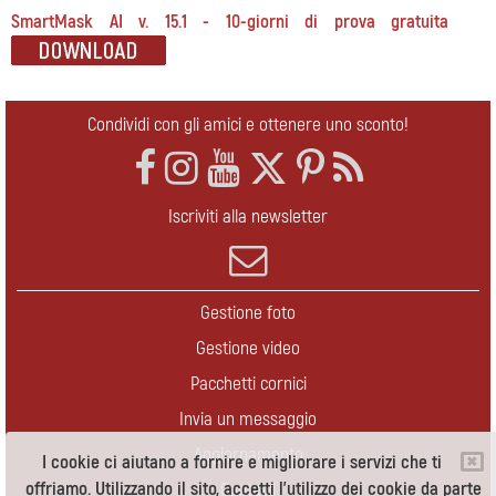
SmartMask AI v. 15.1 - 10-giorni di prova gratuita
Condividi con gli amici e ottenere uno sconto!
Iscriviti alla newsletter
Gestione foto
Gestione video
Pacchetti cornici
Invia un messaggio
Aggiornamento
I cookie ci aiutano a fornire e migliorare i servizi che ti
offriamo. Utilizzando il sito, accetti l'utilizzo dei cookie da parte
Contatti