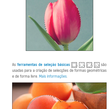
As
ferramentas de seleção básicas
,
,
,
são
usadas para a criação de selecções de formas geométricas
e de forma livre.
Mais informações
.