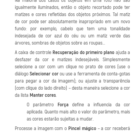
Na maioria dos casos os objetos em uma foto não são
igualmente iluminados, então o objeto recortado pode ter
matizes e cores refletidas dos objetos próximos. Tal matiz
de cor pode ser absolutamente inapropriado em um novo
fundo: por exemplo, cabelo que tem uma tonalidade
indesejada de cor azul do céu ou um matiz verde das
árvores, sombras de objetos sobre as roupas...
A caixa de controle
Recuperação do primeiro plano
ajuda a
desfazer da cor e matizes indesejáveis. Simplesmente
selecione a cor com um clique no prato de cores (use o
diálogo
Selecionar cor
ou use a ferramenta de conta-gotas
para pegar a cor da imagem); ou ajuste a transparência
(com clique do lado direito) – desta maneira selecione a cor
da lista
Manter cores
.
O parâmetro
Força
define a influencia da cor
aplicada. Quanto mais alto o valor do parâmetro, mais
as cores estarão sujeitas a mudar.
Processe a imagem com o
Pincel mágico
– a cor receberá