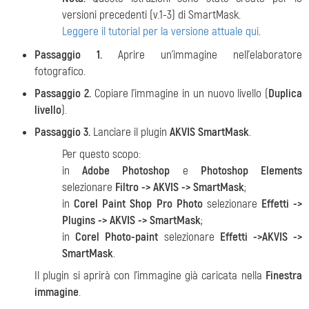
versioni precedenti (v.1-3) di SmartMask.
Leggere il tutorial per la versione attuale qui
.
Passaggio 1.
Aprire un’immagine nell'elaboratore
fotografico.
Passaggio 2.
Copiare l’immagine in un nuovo livello (
Duplica
livello
).
Passaggio 3.
Lanciare il plugin
AKVIS SmartMask
.
Per questo scopo:
in
Adobe Photoshop
e
Photoshop Elements
selezionare
Filtro -> AKVIS -> SmartMask
;
in
Corel Paint Shop Pro Photo
selezionare
Effetti ->
Plugins -> AKVIS -> SmartMask
;
in
Corel Photo-paint
selezionare
Effetti ->AKVIS ->
SmartMask
.
Il plugin si aprirà con l’immagine già caricata nella
Finestra
immagine
.