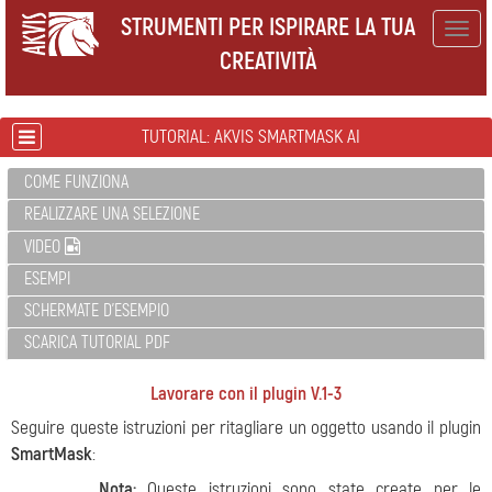
STRUMENTI PER ISPIRARE LA TUA
Togg
CREATIVITÀ
navig
TUTORIAL: AKVIS SMARTMASK AI
COME FUNZIONA
REALIZZARE UNA SELEZIONE
VIDEO
ESEMPI
SCHERMATE D'ESEMPIO
SCARICA TUTORIAL PDF
Lavorare con il plugin V.1-3
Seguire queste istruzioni per ritagliare un oggetto usando il plugin
SmartMask
:
Nota:
Queste istruzioni sono state create per le