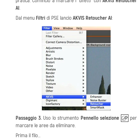
pratica. Comincio a marcare i "difetti" con
AKVIS Retoucher
AI
.
Dal menu
Filtri
di PSE lancio
AKVIS Retoucher AI
:
Passaggio 3.
Uso lo strumento
Pennello selezione
per
marcare le aree da eliminare.
Prima il filo…