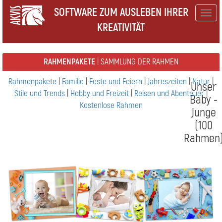
SOFTWARE ZUM AUSLEBEN IHRER
Togg
KREATIVITÄT
navig
RAHMENPAKETE
| SAMMLUNG DER RAHMEN
Rahmenpakete
|
Familie
|
Feste und Feiern
|
Jahreszeiten
|
Natur
|
Unser
Stile und Trends
|
Hobby und Freizeit
|
Reisen und Abenteuer
|
Baby -
Kostenlose Rahmen
Junge
(100
Rahmen