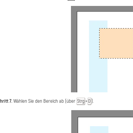
hritt 7.
Wählen Sie den Bereich ab (über
+
).
Strg
D