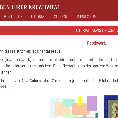
EN IHRER KREATIVITÄT
BESTELLEN
TUTORIAL
SUPPORT
IMPRESSUM
TUTORIAL: AKVIS DECORAT
Patchwork
in dieses Tutorials ist
Chantal Meus
.
k (bzw. Flickwerk) ist eine der ältesten und beliebtesten Handarbei
 um ihre Häuser zu schmücken. Diese Technik ist in der ganzen Welt b
lernen.
rin benutzte
AliveColors
, aber Sie können jedes beliebige Bildbear
bel
ist.