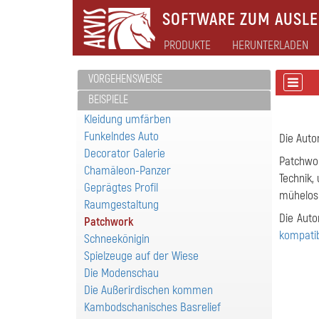
SOFTWARE ZUM AUSLEB
PRODUKTE
HERUNTERLADEN
VORGEHENSWEISE
BEISPIELE
Kleidung umfärben
Funkelndes Auto
Die Autor
Decorator Galerie
Patchwor
Chamäleon-Panzer
Technik,
Geprägtes Profil
mühelos 
Raumgestaltung
Die Auto
Patchwork
kompati
Schneekönigin
Spielzeuge auf der Wiese
Die Modenschau
Die Außerirdischen kommen
Kambodschanisches Basrelief