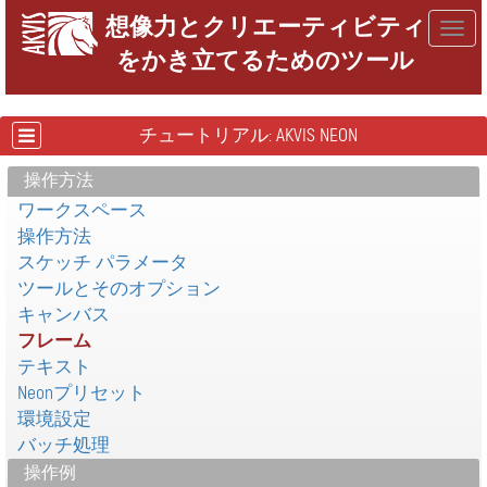
想像力とクリエーティビティ
Togg
をかき立てるためのツール
navig
チュートリアル: AKVIS NEON
操作方法
ワークスペース
操作方法
スケッチ パラメータ
ツールとそのオプション
キャンバス
フレーム
テキスト
Neonプリセット
環境設定
バッチ処理
操作例