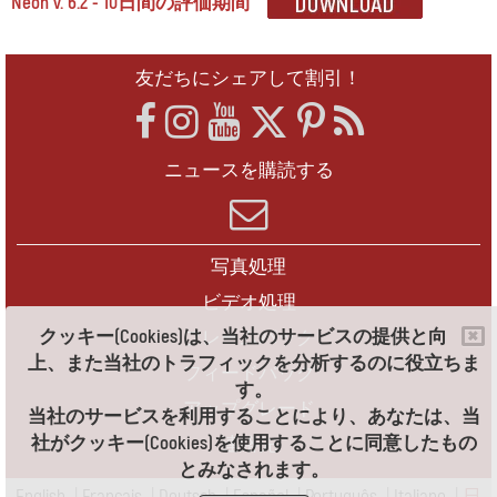
Neon v. 6.2 - 10日間の評価期間
友だちにシェアして割引！
ニュースを購読する
写真処理
ビデオ処理
クッキー(Cookies)は、当社のサービスの提供と向
フレームパック
上、また当社のトラフィックを分析するのに役立ちま
フィードバック
す。
アップグレード
当社のサービスを利用することにより、あなたは、当
社がクッキー(Cookies)を使用することに同意したもの
連絡先
とみなされます。
English
|
Français
|
Deutsch
|
Español
|
Português
|
Italiano
|
日