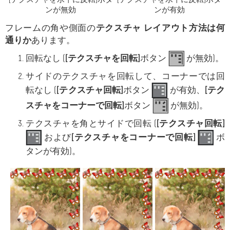
ンが無効
ンが有効
フレームの角や側面の
テクスチャ レイアウト方法は何
通りか
あります。
回転なし (
[テクスチャを回転]
ボタン
が無効)。
サイドのテクスチャを回転して、コーナーでは回
転なし (
[テクスチャ回転]
ボタン
が有効、
[テク
スチャをコーナーで回転]
ボタン
が無効)。
テクスチャを角とサイドで回転 (
[テクスチャ回転]
および
[テクスチャをコーナーで回転]
ボ
タンが有効)。