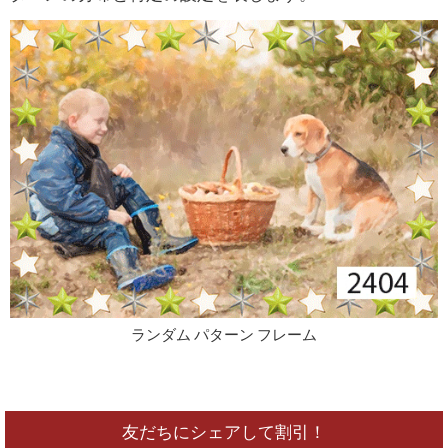
ランダム パターン フレーム
友だちにシェアして割引！