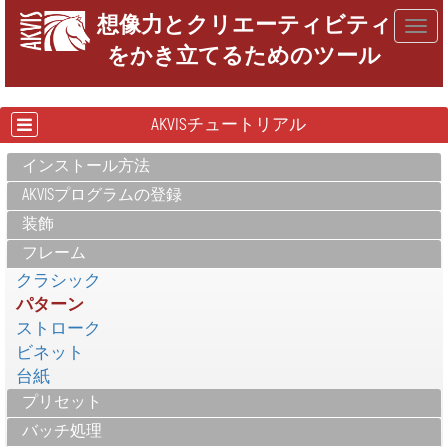
想像力とクリエーティビティ
Togg
をかき立てるためのツール
navig
AKVISチュートリアル
インストール方法
AKVISプログラムの登録
装飾
フレーム
クラシック
パターン
ストローク
ビネット
台紙
プリセット
バッチ処理