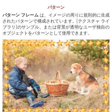
パターン
パターン フレーム
は、イメージの周りに規則的に生成
されたパターンで構成されています。[テクスチャ ライ
ブラリ]のサンプル、または背景が透明なユーザ独自の
オブジェクトをパターンとして使用できます。