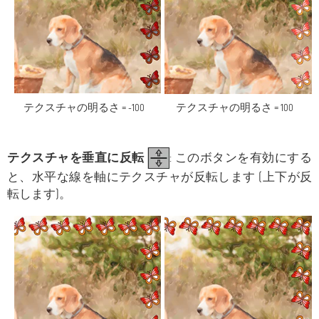
テクスチャの明るさ = -100
テクスチャの明るさ = 100
テクスチャを垂直に反転
: このボタンを有効にする
と、水平な線を軸にテクスチャが反転します (上下が反
転します)。