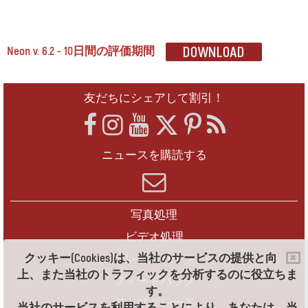
Neon v. 6.2 - 10日間の評価期間
友だちにシェアして割引！
ニュースを購読する
写真処理
ビデオ処理
クッキー(Cookies)は、当社のサービスの提供と向
フレームパック
上、また当社のトラフィックを分析するのに役立ちま
フィードバック
す。
アップグレード
当社のサービスを利用することにより、あなたは、当