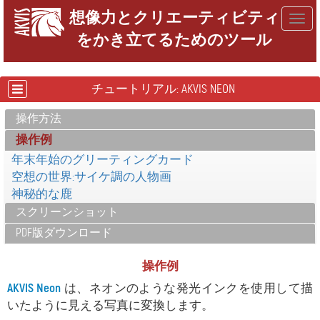
想像力とクリエーティビティ
Togg
をかき立てるためのツール
navig
チュートリアル: AKVIS NEON
操作方法
操作例
年末年始のグリーティングカード
空想の世界:サイケ調の人物画
神秘的な鹿
スクリーンショット
PDF版ダウンロード
操作例
AKVIS Neon
は、ネオンのような発光インクを使用して描
いたように見える写真に変換します。