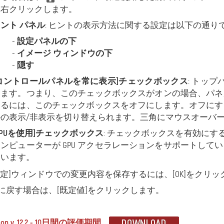
れ右クリックします。
ント パネル
: ヒントの表示方法に関する設定は以下の通り
-
設定パネルの下
-
イメージ ウィンドウの下
-
隠す
[コントロールパネルを常に表示]チェックボックス
: トッ
ります。つまり、このチェックボックスがオンの場合、パネ
するには、このチェックボックスをオフにします。オフにす
ルの表示/非表示を切り替えられます。三角にマウスオーバ
GPUを使用]チェックボックス
: チェックボックスを有効にす
コンピューターが GPU アクセラレーションをサポートし
ています。
設定]ウィンドウでの変更内容を保存するには、[OK]をクリ
に戻す場合は、[既定値]をクリックします。
eon v. 12.2 - 10日間の評価期間