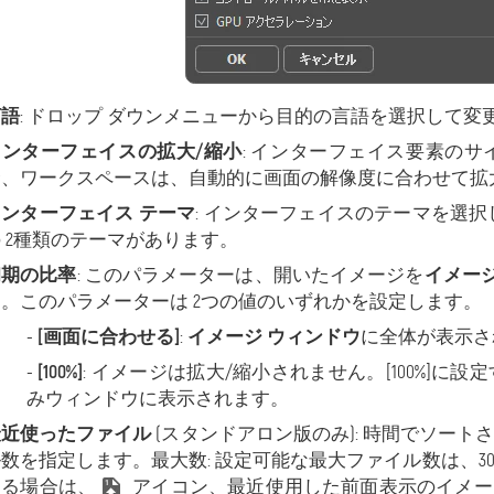
言語
: ドロップ ダウンメニューから目的の言語を選択して変
インターフェイスの拡大/縮小
: インターフェイス要素の
合、ワークスペースは、自動的に画面の解像度に合わせて拡
インターフェイス テーマ
: インターフェイスのテーマを選択
 2種類のテーマがあります。
初期の比率
: このパラメーターは、開いたイメージを
イメージ
す。このパラメーターは 2つの値のいずれかを設定します。
-
[画面に合わせる]
:
イメージ ウィンドウ
に全体が表示さ
-
[100%]
: イメージは拡大/縮小されません。[100%]
みウィンドウに表示されます。
最近使ったファイル
(スタンドアロン版のみ): 時間でソー
ル数を指定します。最大数: 設定可能な最大ファイル数は、
する場合は、
アイコン、最近使用した前面表示のイメー