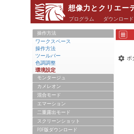
想像力とクリエー
プログラム
ダウンロード
操作方法
ワークスペース
操作方法
ツールバー
ボ
色調調整
環境設定
モンタージュ
カメレオン
混合モード
エマーション
二重露出モード
スクリーンショット
PDF版ダウンロード