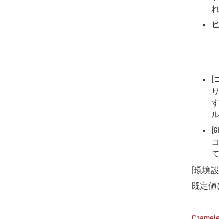
ヒ
[
[環境
既定値
Chamel