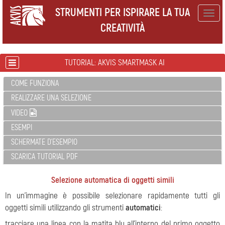
STRUMENTI PER ISPIRARE LA TUA
Togg
CREATIVITÀ
navig
TUTORIAL: AKVIS SMARTMASK AI
COME FUNZIONA
REALIZZARE UNA SELEZIONE
VIDEO
ESEMPI
SCHERMATE D'ESEMPIO
SCARICA TUTORIAL PDF
Selezione automatica di oggetti simili
In un'immagine è possibile selezionare rapidamente tutti gli
oggetti simili utilizzando gli strumenti
automatici
:
tracciare una linea con la matita blu all'interno del primo oggetto