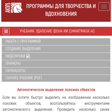
ПРОГРАММЫ ДЛЯ ТВОРЧЕСТВА И
Togg
ВДОХНОВЕНИЯ
navig
УЧЕБНИК: УДАЛЕНИЕ ФОНА ИИ (SMARTMASK AI)
РАБОТА С ПРОГРАММОЙ
СОЗДАНИЕ ВЫДЕЛЕНИЯ
ВИДЕОУРОКИ
ПРИМЕРЫ
СКРИНШОТЫ
СКАЧАТЬ УЧЕБНИК (PDF)
Автоматическое выделение похожих объектов
Если вы хотите быстро выделить на изображении несколько
похожих объектов, воспользуйтесь инструментами
автоматического выделения. Проведите несколько синих