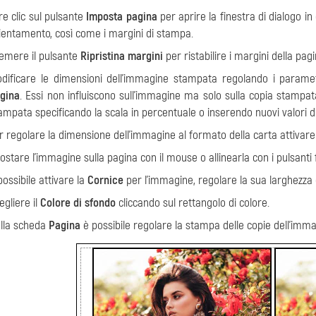
re clic sul pulsante
Imposta pagina
per aprire la finestra di dialogo in 
ientamento, così come i margini di stampa.
emere il pulsante
Ripristina margini
per ristabilire i margini della pag
dificare le dimensioni dell'immagine stampata regolando i parame
gina
. Essi non influiscono sull'immagine ma solo sulla copia stampat
ampata specificando la scala in percentuale o inserendo nuovi valori d
r regolare la dimensione dell'immagine al formato della carta attivare
ostare l'immagine sulla pagina con il mouse o allinearla con i pulsanti 
possibile attivare la
Cornice
per l'immagine, regolare la sua larghezza e
egliere il
Colore di sfondo
cliccando sul rettangolo di colore.
lla scheda
Pagina
è possibile regolare la stampa delle copie dell'imma