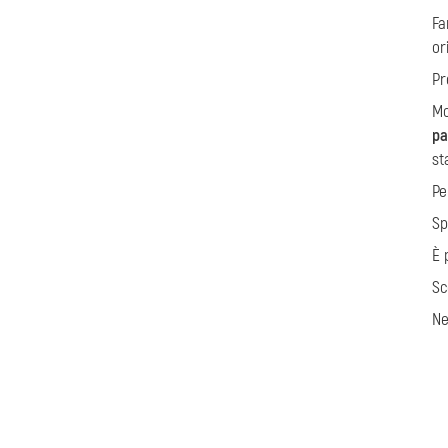
Fa
or
Pr
Mo
pa
st
Pe
Sp
È 
Sc
Ne