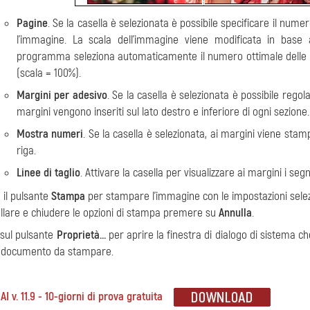
Pagine
. Se la casella è selezionata è possibile specificare il num
l'immagine. La scala dell'immagine viene modificata in base al
programma seleziona automaticamente il numero ottimale delle p
(scala = 100%).
Margini per adesivo
. Se la casella è selezionata è possibile regola
margini vengono inseriti sul lato destro e inferiore di ogni sezione.
Mostra numeri
. Se la casella è selezionata, ai margini viene sta
riga.
Linee di taglio
. Attivare la casella per visualizzare ai margini i segni
il pulsante
Stampa
per stampare l'immagine con le impostazioni selez
llare e chiudere le opzioni di stampa premere su
Annulla
.
c sul pulsante
Proprietà…
per aprire la finestra di dialogo di sistema 
il documento da stampare.
I v. 11.9 - 10-giorni di prova gratuita