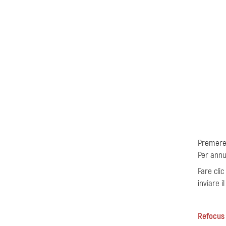
Premere 
Per annu
Fare cli
inviare 
Refocus A