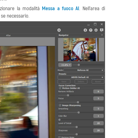
zionare la modalità
Messa a fuoco AI
. Nell'area di
i se necessario.