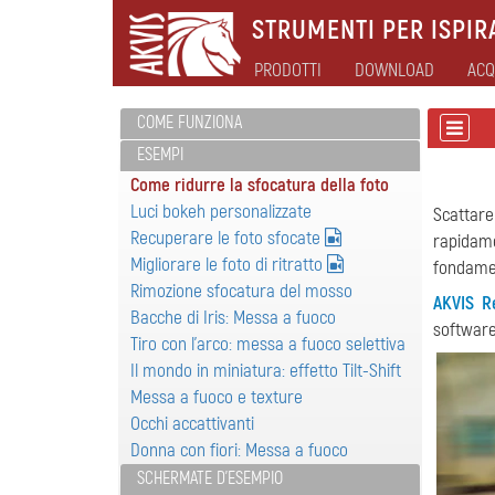
STRUMENTI PER ISPIRA
PRODOTTI
DOWNLOAD
ACQ
COME FUNZIONA
ESEMPI
Come ridurre la sfocatura della foto
Luci bokeh personalizzate
Scattare
Recuperare le foto sfocate
rapidam
Migliorare le foto di ritratto
fondamen
Rimozione sfocatura del mosso
AKVIS R
Bacche di Iris: Messa a fuoco
software
Tiro con l'arco: messa a fuoco selettiva
Il mondo in miniatura: effetto Tilt-Shift
Messa a fuoco e texture
Occhi accattivanti
Donna con fiori: Messa a fuoco
SCHERMATE D'ESEMPIO