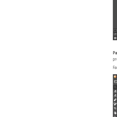
Pa
pr
Fa