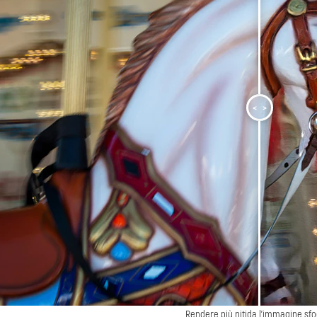
<
>
Rendere più nitida l'immagine sf