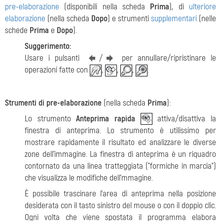
pre-elaborazione
(disponibili nella scheda
Prima
), di
ulteriore
elaborazione
(nella scheda
Dopo
) e strumenti
supplementari
(nelle
schede
Prima
e
Dopo
).
Suggerimento:
Usare i pulsanti
/
per annullare/ripristinare le
operazioni fatte con
,
,
,
.
Strumenti di pre-elaborazione
(nella scheda
Prima
):
Lo strumento
Anteprima rapida
attiva/disattiva la
finestra di anteprima. Lo strumento è utilissimo per
mostrare rapidamente il risultato ed analizzare le diverse
zone dell’immagine. La finestra di anteprima è un riquadro
contornato da una linea tratteggiata ("formiche in marcia")
che visualizza le modifiche dell'mmagine.
È possibile trascinare l'area di anteprima nella posizione
desiderata con il tasto sinistro del mouse o con il doppio clic.
Ogni volta che viene spostata il programma elabora