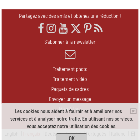
Partagez avec des amis et obtenez une réduction !
S'abonner à la newsletter
Traitement photo
Traitement vidéo
Paquets de cadres
Envoyer un message
Mise à jour
Les cookies nous aident à fournir et à améliorer nos
services et à analyser notre trafic. En utilisant nos services,
Nous contacter
vous acceptez notre utilisation des cookies.
English
|
Français
|
Deutsch
|
Español
|
Português
|
Italiano
|
日
OK