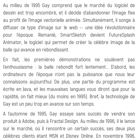
Au milieu de 1995 Gay comprend que le marché du logiciel de
dessin est trop encombré, et il décide d'abandonner l'image fixe
au profit de l'image vectorielle animée. Simultanément, il songe à
diffuser ce type d'image sur le web -- une idée révolutionnaire
pour l'époque. Remanié, SmartSketch devient FutureSplash
Animator, le logiciel qui permet de créer la célèbre image de la
balle qui avance en rebondissant.
En fait, les premières démonstrations ne soulèvent pas
l'enthousiasme : la balle rebondit fort lentement... D'abord, les
ordinateurs de l'époque n'ont pas la puissance que nous leur
connaissons aujourd'hui. De plus, une partie du programme est
écrite en Java, et les mauvaises langues vous diront que pour la
rapidité, on fait mieux (du moins en 1995). Bref, la technologie de
Gay est un peu trop en avance sur son temps.
A l'automne de 1995, Gay essaye sans succès de vendre son
produit à Adobe, puis à Fractal Design. Au milieu de 1996, il le lance
sur le marché, où il rencontre un certain succès, ses deux plus
célèbres clients étant MSN et Disney Online. En novembre 1996,