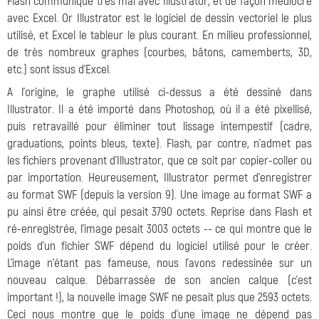
Flash communique très mal avec Illustrator, et de façon médiocre
avec Excel. Or Illustrator est le logiciel de dessin vectoriel le plus
utilisé, et Excel le tableur le plus courant. En milieu professionnel,
de très nombreux graphes (courbes, bâtons, camemberts, 3D,
etc.) sont issus d'Excel.
A l'origine, le graphe utilisé ci-dessus a été dessiné dans
Illustrator. Il a été importé dans Photoshop, où il a été pixellisé,
puis retravaillé pour éliminer tout lissage intempestif (cadre,
graduations, points bleus, texte). Flash, par contre, n'admet pas
les fichiers provenant d'Illustrator, que ce soit par copier-coller ou
par importation. Heureusement, Illustrator permet d'enregistrer
au format SWF (depuis la version 9). Une image au format SWF a
pu ainsi être créée, qui pesait 3790 octets. Reprise dans Flash et
ré-enregistrée, l'image pesait 3003 octets -- ce qui montre que le
poids d'un fichier SWF dépend du logiciel utilisé pour le créer.
L'image n'étant pas fameuse, nous l'avons redessinée sur un
nouveau calque. Débarrassée de son ancien calque (c'est
important !), la nouvelle image SWF ne pesait plus que 2593 octets.
Ceci nous montre que le poids d'une image ne dépend pas