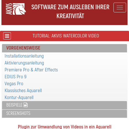
SOFTWARE ZUM AUSLEBEN IHRER
Togg
KREATIVITÄT
navig
TUTORIAL: AKVIS WATERCOLOR VIDEO
VORGEHENSWEISE
Installationsanleitung
Aktivierungsanleitung
Premiere Pro & After Effects
EDIUS Pro 9
Vegas Pro
Klassisches Aquarell
Kontur-Aquarell
BEISPIELE
SCREENSHOTS
Plugin zur Umwandlung von Videos in ein Aquarell