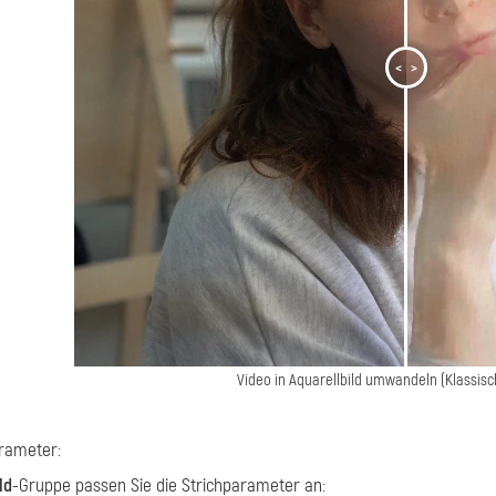
<
>
Video in Aquarellbild umwandeln (Klassisc
rameter:
ld
-Gruppe passen Sie die Strichparameter an: