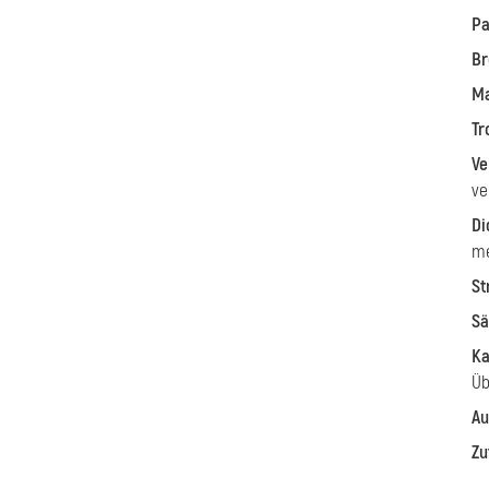
Pa
Br
Ma
Tr
Ve
ve
Di
me
St
Sä
Ka
Üb
Au
Zu