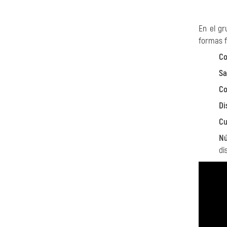
En el g
formas f
Co
Sa
Co
Di
Cu
Nú
di