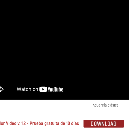
Acuarela clásica
or Video v. 1.2 - Prueba gratuita de 10 días