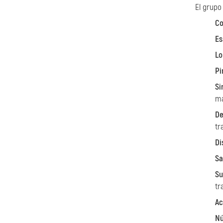
El grup
Co
Es
Lo
Pi
Si
ma
De
tr
Di
Sa
Su
tr
Ac
Nú