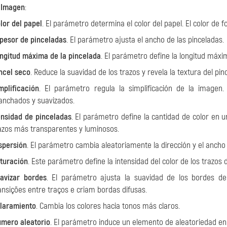
o
Imagen
:
lor del papel
. El parámetro determina el color del papel. El color de
pesor de pinceladas
. El parámetro ajusta el ancho de las pinceladas.
ngitud máxima de la pincelada
. El parámetro define la longitud máxi
ncel seco
. Reduce la suavidad de los trazos y revela la textura del pinc
mplificación
. El parámetro regula la simplificación de la imagen
nchados y suavizados.
nsidad de pinceladas
. El parámetro define la cantidad de color en u
azos más transparentes y luminosos.
spersión
. El parámetro cambia aleatoriamente la dirección y el ancho 
turación
. Este parámetro define la intensidad del color de los trazos d
avizar bordes
. El parámetro ajusta la suavidad de los bordes de
ansições entre traços e criam bordas difusas.
laramiento
. Cambia los colores hacia tonos más claros.
mero aleatorio
. El parámetro induce un elemento de aleatoriedad en l