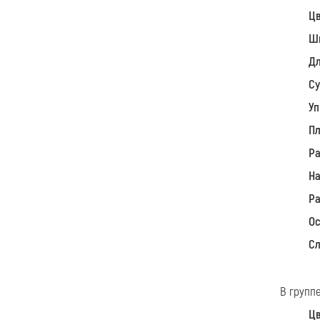
Цв
Ш
Дл
Су
У
Пл
Ра
Н
Ра
Ос
Сл
В групп
Цв