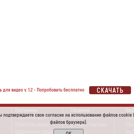
 для видео v. 1.2 - Попробовать бесплатно
Программы
Сведения
Под
 вы подтверждаете свое согласие на использование файлов cooki
Обработка фото
Совместимость
Зад
файлов браузера).
Обработка видео
Интернет-магазин
Обн
Графический редактор
Скидки
Уче
OK