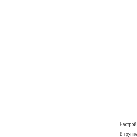
Настрой
В групп