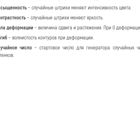
асыщенность
− случайные штрихи меняют интенсивность цвета.
нтрастность
− случайные штрихи меняют яркость.
ила деформации
− величина сдвига и растяжения. При 0 деформаци
гиб
− волнистость контуров при деформации.
учайное число
− стартовое число для генератора случайных ч
тенков.