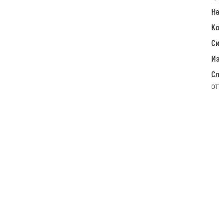
Н
Ко
С
Из
Сл
от