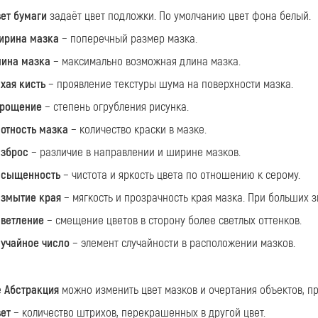
ет бумаги
задаёт цвет подложки. По умолчанию цвет фона белый.
ирина мазка
− поперечный размер мазка.
ина мазка
− максимально возможная длина мазка.
хая кисть
− проявление текстуры шума на поверхности мазка.
прощение
− степень огрубления рисунка.
отность мазка
− количество краски в мазке.
зброс
− различие в направлении и ширине мазков.
асыщенность
− чистота и яркость цвета по отношению к серому.
змытие края
− мягкость и прозрачность края мазка. При больших з
ветление
− смещение цветов в сторону более светлых оттенков.
учайное число
− элемент случайности в расположении мазков.
е
Абстракция
можно изменить цвет мазков и очертания объектов, 
ет
− количество штрихов, перекрашенных в другой цвет.