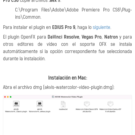
Pro CS6
copie archivos
.aex
a:
С:\Program Files\Adobe\Adobe Premiere Pro CS6\Plug-
ins\Common.
Para instalar el plugin en
EDIUS Pro 9
, haga lo
siguiente
.
El plugin OpenFX para
DaVinci Resolve
,
Vegas Pro
,
Natron
y para
otros editores de vídeo con el soporte OFX se instala
automáticamente si la opción correspondiente fue seleccionada
durante la instalación.
Instalación en Mac
:
Abra el archivo dmg (akvis-watercolor-video-plugin.dmg):