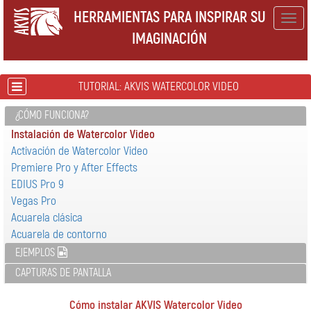
HERRAMIENTAS PARA INSPIRAR SU
Togg
IMAGINACIÓN
navig
TUTORIAL: AKVIS WATERCOLOR VIDEO
¿CÓMO FUNCIONA?
Instalación de Watercolor Video
Activación de Watercolor Video
Premiere Pro y After Effects
EDIUS Pro 9
Vegas Pro
Acuarela clásica
Acuarela de contorno
EJEMPLOS
CAPTURAS DE PANTALLA
Cómo instalar AKVIS Watercolor Video