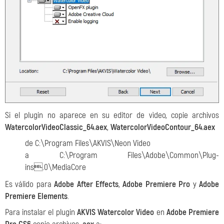
Si el plugin no aparece en su editor de vìdeo, copie archivos
WatercolorVideoClassic_64.aex
,
WatercolorVideoContour_64.aex
de C:\Program Files\AKVIS\Neon Video
a C:\Program Files\Adobe\Common\Plug-
ins.0\MediaCore
Es válido para
Adobe After Effects
,
Adobe Premiere Pro
y
Adobe
Premiere Elements
.
Para instalar el plugin
AKVIS Watercolor Video
en
Adobe Premiere