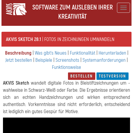
SOFTWARE ZUM AUSLEBEN IHRER
Togg
KREATIVITÄT
navig
AKVIS SKETCH 28.1
| FOTOS IN ZEICHNUNGEN UMWANDELN
Beschreibung
|
Was gibt's Neues
|
Funktionalität
|
Herunterladen
|
Jetzt bestellen
|
Beispiele
|
Screenshots
|
Systemanforderungen
|
Funktionsweise
BESTELLEN
TESTVERSION
AKVIS Sketch
wandelt digitale Fotos in Bleistiftzeichnungen um -
wahlweise in Schwarz-Weiß oder Farbe. Die Ergebnisse orientieren
sich an echten Handzeichnungen und wirken entsprechend
authentisch. Vorkenntnisse sind nicht erforderlich; entscheidend
ist lediglich ein gutes Gespür für Motive.