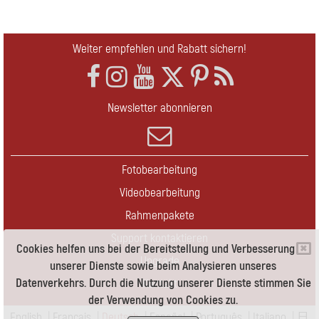
Weiter empfehlen und Rabatt sichern!
Newsletter abonnieren
Fotobearbeitung
Videobearbeitung
Rahmenpakete
Support kontaktieren
Cookies helfen uns bei der Bereitstellung und Verbesserung
Upgrade
unserer Dienste sowie beim Analysieren unseres
Datenverkehrs. Durch die Nutzung unserer Dienste stimmen Sie
Kontakt
der Verwendung von Cookies zu.
English
|
Français
|
Deutsch
|
Español
|
Português
|
Italiano
|
日