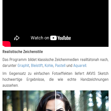
Realistische Zeichenstile
Das Programm bildet klassische Zeichenmedien realitätsnah nach,
darunter
Graphit
,
Bleistift
,
Kohle
,
Pastell
und
Aquarell
.
Im Gegensatz zu einfachen Fotoeffekten liefert AKVIS Sketch
hochwertige Ergebnisse, die wie echte Handzeichnungen
aussehen.