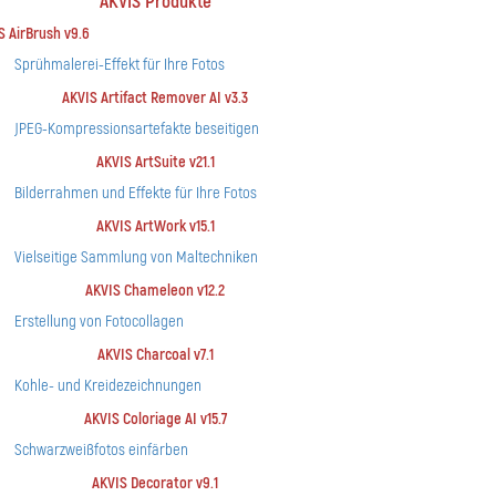
AKVIS Produkte
S AirBrush v9.6
Sprühmalerei-Effekt für Ihre Fotos
AKVIS Artifact Remover AI v3.3
JPEG-Kompressionsartefakte beseitigen
AKVIS ArtSuite v21.1
Bilderrahmen und Effekte für Ihre Fotos
AKVIS ArtWork v15.1
Vielseitige Sammlung von Maltechniken
AKVIS Chameleon v12.2
Erstellung von Fotocollagen
AKVIS Charcoal v7.1
Kohle- und Kreidezeichnungen
AKVIS Coloriage AI v15.7
Schwarzweißfotos einfärben
AKVIS Decorator v9.1