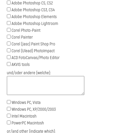
Adobe Photoshop CS, CS2
Adobe Photoshop CS3, CS4
Adobe Photoshop Elements
Adobe Photoshop Lightroom
Corel Photo-Paint
Corel Painter
Corel (Jasc) Paint Shop Pro
Corel (Ulead) PhotoImpact
ACD FotoCanvas/Photo Editor
AKVIS tools
und/oder andere (welche):
Windows PC, Vista
Windows PC, XP/2000/2003
Intel Macintosh
PowerPC Macintosh
or/and other (indicate which):