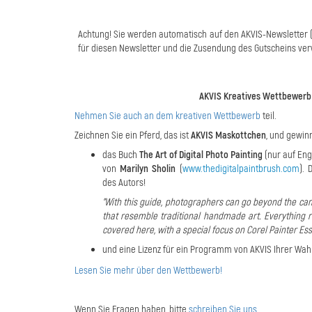
Achtung! Sie werden automatisch auf den AKVIS-Newsletter (1
für diesen Newsletter und die Zusendung des Gutscheins ver
AKVIS Kreatives Wettbewerb 
Nehmen Sie auch an
dem kreativen Wettbewerb
teil.
Zeichnen Sie ein Pferd, das ist
AKVIS Maskottchen
, und gewi
das Buch
The Art of Digital Photo Painting
(nur auf Eng
von
Marilyn Sholin
(
www.thedigitalpaintbrush.com
).
des Autors!
"With this guide, photographers can go beyond the cam
that resemble traditional handmade art. Everything r
covered here, with a special focus on Corel Painter Ess
und eine Lizenz für ein Programm von AKVIS Ihrer Wah
Lesen Sie mehr über den Wettbewerb!
Wenn Sie Fragen haben, bitte
schreiben Sie uns
.