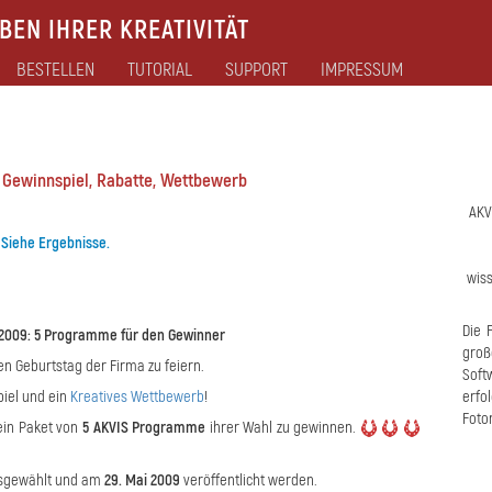
EN IHRER KREATIVITÄT
BESTELLEN
TUTORIAL
SUPPORT
IMPRESSUM
 Gewinnspiel, Rabatte, Wettbewerb
AKV
.
Siehe Ergebnisse.
wiss
Die 
2009: 5 Programme für den Gewinner
gro
en Geburtstag der Firma zu feiern.
Soft
piel und ein
Kreatives Wettbewerb
!
erf
Foto
ein Paket von
5 AKVIS Programme
ihrer Wahl zu gewinnen.
ausgewählt und am
29. Mai 2009
veröffentlicht werden.