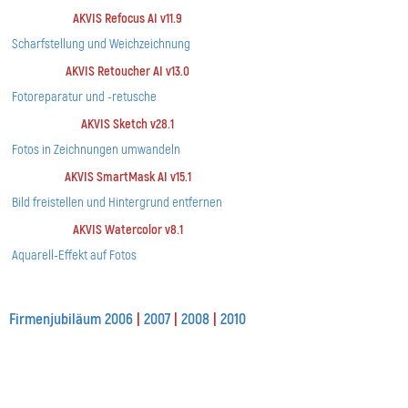
AKVIS Refocus AI v11.9
Scharfstellung und Weichzeichnung
AKVIS Retoucher AI v13.0
Fotoreparatur und -retusche
AKVIS Sketch v28.1
Fotos in Zeichnungen umwandeln
AKVIS SmartMask AI v15.1
Bild freistellen und Hintergrund entfernen
AKVIS Watercolor v8.1
Aquarell-Effekt auf Fotos
Firmenjubiläum 2006
|
2007
|
2008
|
2010