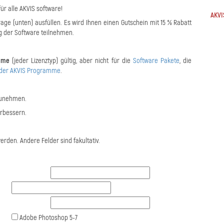
ür alle AKVIS software!
AKVI
rage (unten) ausfüllen. Es wird Ihnen einen Gutschein mit 15 % Rabatt
g der Software teilnehmen.
mme
(jeder Lizenztyp) gültig, aber nicht für die
Software Pakete
, die
e der AKVIS Programme
.
lzunehmen.
rbessern.
den. Andere Felder sind fakultativ.
Adobe Photoshop 5-7