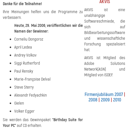
AKVIS
Danke für die Teilnahme!
AKVIS ist eine
Ihre Meinungen helfen uns die Programme zu
unabhängige
verbessern.
Softwareschmiede, die
Heute, 29. Mai 2006, veröffentlichen wir die
sich auf
Namen der Gewinner:
Bildbearbeitungssoftware
und wissenschaftliche
Corneliu Dongoroz
Forschung spezialisiert
April Ledea
hat.
Andrey Volkov
AKVIS ist Mitglied des
Siggi Rutherford
Adobe Solutions
Network(ASN) und
Paul Rensky
Mitglied von ISDEF.
Marie-Françoise Delval
Steve Sterry
Firmenjubiläum 2007
|
Alexandr Fedyachkin
2008
|
2009
|
2010
Gielen
Volker Egger
Sie werden das Gewinnpaket
"Birthday Suite for
Your PC"
auf CD erhalten.