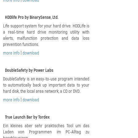
more info
|
download
HDDlife Pro by BinarySense, Ltd.
Life support system for your hard drive. HDDLife is
a real-time hard drive monitoring utility with
alerts, malfunction protection and data loss
prevention functions.
more info
|
download
DoubleSafety by Power Labs
DoubleSafety is an easy-to-use program intended
to automatically back up important data to your
hard disk, the local area network, a CD or DVD.
more info
|
download
True Launch Bar by Tordex
Ein kleines aber sehr praktisches Tool um das
Laden von Programmen im PC-Alltag zu