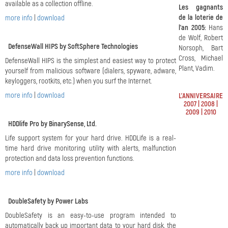
available as a collection offline.
Les gagnants
de la loterie de
more info
|
download
l'an 2005:
Hans
de Wolf, Robert
DefenseWall HIPS by SoftSphere Technologies
Norsoph, Bart
Cross, Michael
DefenseWall HIPS is the simplest and easiest way to protect
Plant, Vadim.
yourself from malicious software (dialers, spyware, adware,
keyloggers, rootkits, etc.) when you surf the Internet.
more info
|
download
L'ANNIVERSAIRE
2007
|
2008
|
2009
|
2010
HDDlife Pro by BinarySense, Ltd.
Life support system for your hard drive. HDDLife is a real-
time hard drive monitoring utility with alerts, malfunction
protection and data loss prevention functions.
more info
|
download
DoubleSafety by Power Labs
DoubleSafety is an easy-to-use program intended to
automatically back up important data to your hard disk, the