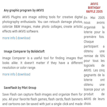
AKVIS
BIRTHDAY
Any graphic program by AKVIS
RAFFLE 2005
AKVIS PlugIns are image editing tools for creative digital
En Mai 2005
photography enthusiasts. You can retouch damage photos,
nous avons
colorize B&W images, make photo collages, create artictic
organisé la
effects with AKVIS software.
loterie pour la
première fois.
more info
|
download
Chaque
participant a
obtenu une
Image Comparer by BolideSoft
remise de 10%
Image Comparer is a useful tool for finding images that
pour tous les
looks alike. It doesn't matter if they have a different
logiciels de
resolution or color range.
AKVIS. Les cinq
more info
|
download
gagnants de la
loterie ont
obtenu une
SaveFlash by Pilot Group
licence pour un
produit de
Save Flash can capture flash images and organize them for
AKVIS de leurs
you. All your favorite flash games, flash cards, flash banners
choix.
and cartoons can be saved with just a single click and made