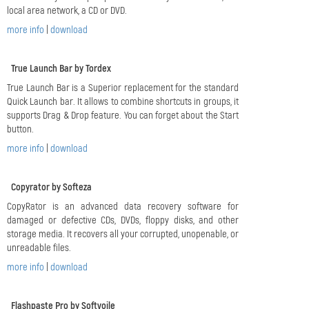
local area network, a CD or DVD.
more info
|
download
True Launch Bar by Tordex
True Launch Bar is a Superior replacement for the standard
Quick Launch bar. It allows to combine shortcuts in groups, it
supports Drag & Drop feature. You can forget about the Start
button.
more info
|
download
Copyrator by Softeza
CopyRator is an advanced data recovery software for
damaged or defective CDs, DVDs, floppy disks, and other
storage media. It recovers all your corrupted, unopenable, or
unreadable files.
more info
|
download
Flashpaste Pro by Softvoile