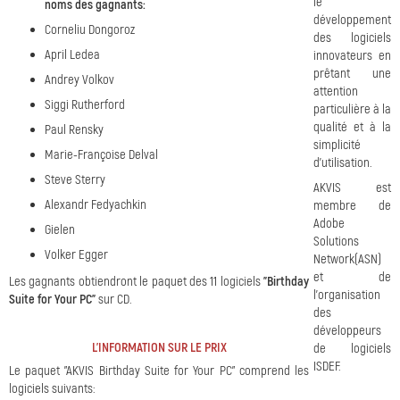
le
noms des gagnants:
développement
Corneliu Dongoroz
des logiciels
April Ledea
innovateurs en
prêtant une
Andrey Volkov
attention
Siggi Rutherford
particulière à la
qualité et à la
Paul Rensky
simplicité
Marie-Françoise Delval
d’utilisation.
Steve Sterry
AKVIS est
Alexandr Fedyachkin
membre de
Adobe
Gielen
Solutions
Volker Egger
Network(ASN)
et de
Les gagnants obtiendront le paquet des 11 logiciels
"Birthday
l'organisation
Suite for Your PC"
sur CD.
des
développeurs
L'INFORMATION SUR LE PRIX
de logiciels
ISDEF.
Le paquet "AKVIS Birthday Suite for Your PC" comprend les
logiciels suivants: