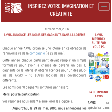
INSPIREZ VOTRE IMAGINATION ET
Togg
CRÉATIVITÉ
navig
Le 29 de mai, 2006
AKVIS ANNONCE LES NOMS DES GAGNANTS DANS LA LOTERIE
AKVIS
BIRTHDAY
SUITE FOR
YOUR PC
Chaque année AKVIS organise une loterie en célébration de
l'anniversaire de la
compagnie
(le 29 de mai).
Cette année chaque participant devait remplir un simple
formulaire pour avoir la chance de devenir un des 10
gagnants de la loterie et obtenir licences pour un des plug-
ins de AKVIS + 10 autres logiciels des développeurs
différents.
Les noms des 10 gagnants sont tirés par hasard.
LA COMPAGNIE
Merci pour la participation!
AKVIS
Vos réponses nous aident à améliorer les logiciels.
AKVIS
se
spécialise dans
Aujourd'hui, le 29 de mai, 2006, nous annoncons les